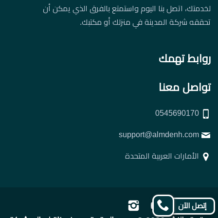
لخدمتك، اتصل بنا اليوم واستمتع بالفرق الذي يمكن أن
تحققه شركة المدينة في منزلك أو مكتبك.
روابط تهمك
تواصل معنا
0545690170
support@almdenh.com
الأمارات العربية المتحدة
تابعنا
تابعنا
تابعنا
تابعنا
إتصل الآن