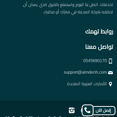
لخدمتك، اتصل بنا اليوم واستمتع بالفرق الذي يمكن أن
تحققه شركة المدينة في منزلك أو مكتبك.
روابط تهمك
تواصل معنا
0545690170
support@almdenh.com
الأمارات العربية المتحدة
تابعنا
تابعنا
تابعنا
تابعنا
إتصل الآن