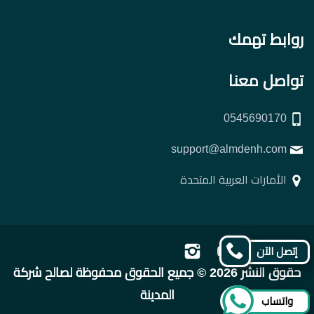
روابط تهمك
تواصل معنا
0545690170
support@almdenh.com
الأمارات العربية المتحدة
تابعنا
تابعنا
تابعنا
تابعنا
إتصل الآن
على
على
على
على
حقوق النشر 2026 © جميع الحقوق محفوظة لصالح شركة
فيسبوك
تويتر
يوتيوب
إنستجرام
المدينة
واتساب