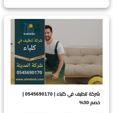
شركة تنظيف في كلباء | 0545690170 |
خصم 30%