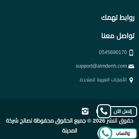
روابط تهمك
تواصل معنا
0545690170
support@almdenh.com
الأمارات العربية المتحدة
تابعنا
تابعنا
تابعنا
تابعنا
إتصل الآن
على
على
على
على
حقوق النشر 2026 © جميع الحقوق محفوظة لصالح شركة
فيسبوك
تويتر
يوتيوب
إنستجرام
المدينة
واتساب