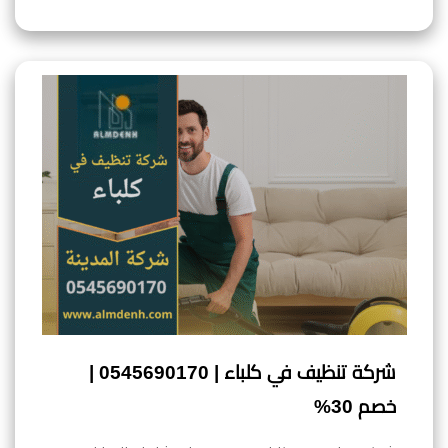
شركة تنظيف في كلباء | 0545690170 |
خصم 30%