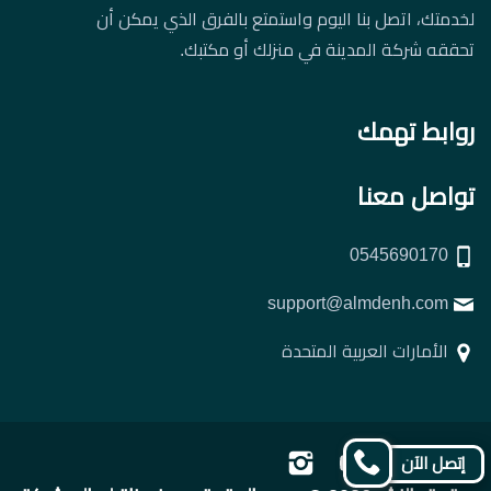
لخدمتك، اتصل بنا اليوم واستمتع بالفرق الذي يمكن أن
تحققه شركة المدينة في منزلك أو مكتبك.
روابط تهمك
تواصل معنا
0545690170
support@almdenh.com
الأمارات العربية المتحدة
تابعنا
تابعنا
تابعنا
تابعنا
إتصل الآن