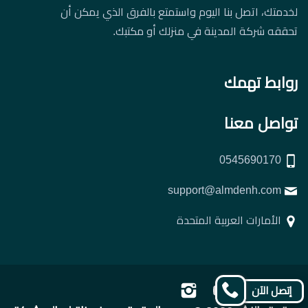
لخدمتك، اتصل بنا اليوم واستمتع بالفرق الذي يمكن أن
تحققه شركة المدينة في منزلك أو مكتبك.
روابط تهمك
تواصل معنا
0545690170
support@almdenh.com
الأمارات العربية المتحدة
تابعنا
تابعنا
تابعنا
تابعنا
إتصل الآن