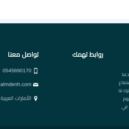
روابط تهمك
تواصل معنا
0545690170
عنا
تمتاع
support@almdenh.com
ك لنا
الأمارات العربية
يوم
 في