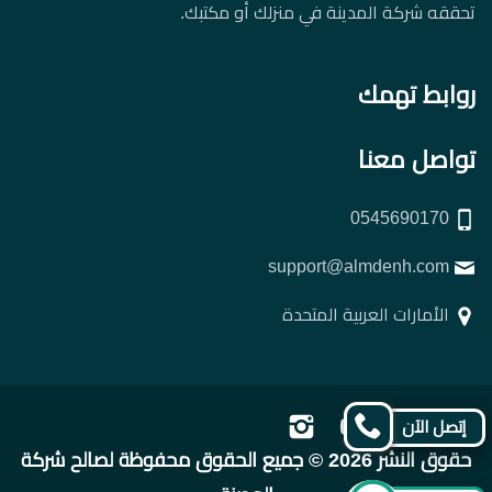
تحققه شركة المدينة في منزلك أو مكتبك.
روابط تهمك
تواصل معنا
0545690170
support@almdenh.com
الأمارات العربية المتحدة
تابعنا
تابعنا
تابعنا
تابعنا
إتصل الآن
على
على
على
على
حقوق النشر 2026 © جميع الحقوق محفوظة لصالح شركة