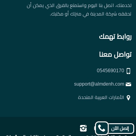
لخدمتك، اتصل بنا اليوم واستمتع بالفرق الذي يمكن أن
تحققه شركة المدينة في منزلك أو مكتبك.
روابط تهمك
تواصل معنا
0545690170
support@almdenh.com
الأمارات العربية المتحدة
تابعنا
تابعنا
تابعنا
تابعنا
إتصل الآن