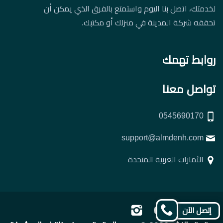
لخدمتك، اتصل بنا اليوم واستمتع بالفرق الذي يمكن أن
تحققه شركة المدينة في منزلك أو مكتبك.
روابط تهمك
تواصل معنا
0545690170
support@almdenh.com
الأمارات العربية المتحدة
تابعنا
تابعنا
تابعنا
تابعنا
إتصل الآن