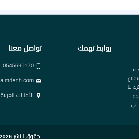
روابط تهمك
تواصل معنا
0545690170
عنا
تمتاع
support@almdenh.com
ك لنا
الأمارات العربية
يوم
 في
حقوق النشر 2026 © جميع الحقوق محفوظة لصالح شركة المدينة