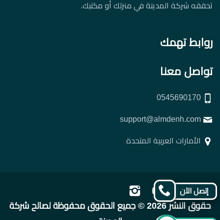
تحققه شركة المدينة في منزلك أو مكتبك.
روابط تهمك
تواصل معنا
0545690170
support@almdenh.com
الأمارات العربية المتحدة
تابعنا
تابعنا
تابعنا
تابعنا
إتصل الآن
على
على
على
على
حقوق النشر 2026 © جميع الحقوق محفوظة لصالح شركة