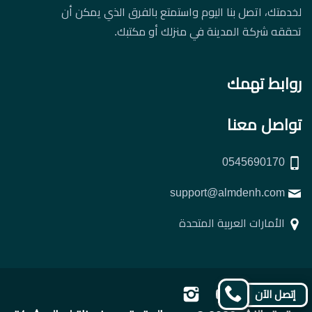
لخدمتك، اتصل بنا اليوم واستمتع بالفرق الذي يمكن أن
تحققه شركة المدينة في منزلك أو مكتبك.
روابط تهمك
تواصل معنا
0545690170
support@almdenh.com
الأمارات العربية المتحدة
تابعنا
تابعنا
تابعنا
تابعنا
إتصل الآن