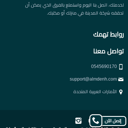
لخدمتك، اتصل بنا اليوم واستمتع بالفرق الذي يمكن أن
تحققه شركة المدينة في منزلك أو مكتبك.
روابط تهمك
تواصل معنا
0545690170
support@almdenh.com
الأمارات العربية المتحدة
تابعنا
تابعنا
تابعنا
تابعنا
إتصل الآن