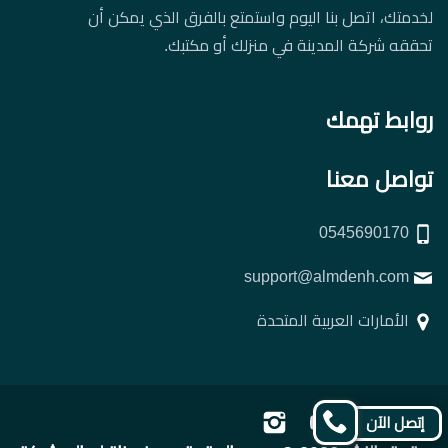
لخدمتك، اتصل بنا اليوم واستمتع بالفرق الذي يمكن أن
تحققه شركة المدينة في منزلك أو مكتبك.
روابط تهمك
تواصل معنا
0545690170
support@almdenh.com
الأمارات العربية المتحدة
تابعنا
تابعنا
تابعنا
تابعنا
إتصل الآن