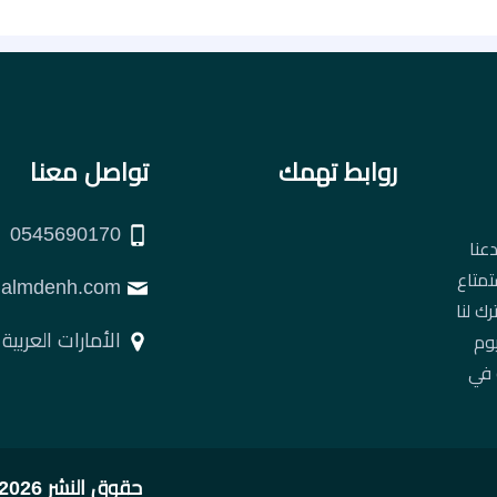
روابط تهمك
تواصل معنا
0545690170
عنا
تمتاع
support@almdenh.com
ك لنا
الأمارات العربية
يوم
 في
حقوق النشر 2026 © جميع الحقوق محفوظة لصالح شركة المدينة