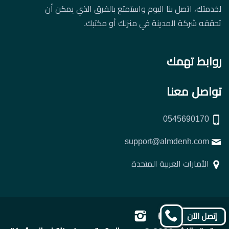
لخدمتك، اتصل بنا اليوم واستمتع بالفرق الذي يمكن أن
تحققه شركة المدينة في منزلك أو مكتبك.
روابط تهمك
تواصل معنا
0545690170
support@almdenh.com
الأمارات العربية المتحدة
تابعنا
تابعنا
تابعنا
تابعنا
إتصل الآن